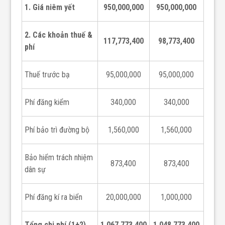
1. Giá niêm yết
950,000,000
950,000,000
2. Các khoản thuế &
117,773,400
98,773,400
phí
Thuế trước bạ
95,000,000
95,000,000
Phí đăng kiểm
340,000
340,000
Phí bảo trì đường bộ
1,560,000
1,560,000
Bảo hiểm trách nhiệm
873,400
873,400
dân sự
Phí đăng kí ra biển
20,000,000
1,000,000
Tổng chi phí (1+2)
1,067,773,400
1,048,773,400