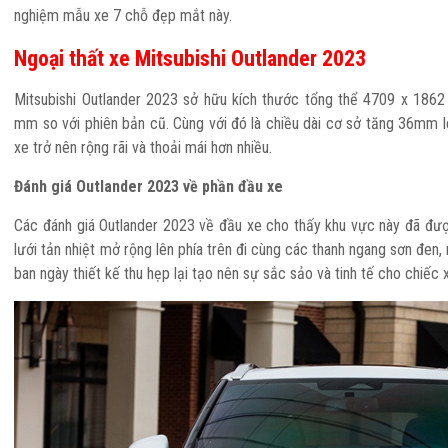
nghiệm mẫu xe 7 chỗ đẹp mắt này.
Ngoại thất xe Mitsubishi Outlander 2023
Mitsubishi Outlander 2023
sở hữu kích thước tổng thể 4709 x 1862 
mm so với phiên bản cũ. Cùng với đó là chiều dài cơ sở tăng 36mm 
RCE
ALL NE
xe trở nên rộng rãi và thoải mái hơn nhiều.
Đánh giá Outlander 2023 về phần đầu xe
Các đánh giá Outlander 2023 về đầu xe cho thấy khu vực này đã được
lưới tản nhiệt mở rộng lên phía trên đi cùng các thanh ngang sơn đen
ban ngày thiết kế thu hẹp lại tạo nên sự sắc sảo và tinh tế cho chiếc x