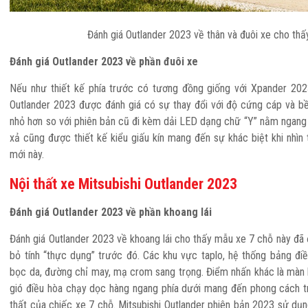
Đánh giá Outlander 2023 về thân và đuôi xe cho thấ
Đánh giá Outlander 2023 về phần đuôi xe
Nếu như thiết kế phía trước có tương đồng giống với Xpander 2023
Outlander 2023 được đánh giá có sự thay đổi với độ cứng cáp và b
nhỏ hơn so với phiên bản cũ đi kèm dải LED dạng chữ “Y” nằm ngang
xả cũng được thiết kế kiểu giấu kín mang đến sự khác biệt khi nhìn 
mới này.
Nội thất xe Mitsubishi Outlander 2023
Đánh giá Outlander 2023 về phần khoang lái
Đánh giá Outlander 2023 về khoang lái cho thấy mẫu xe 7 chỗ này đã đ
bỏ tính “thực dụng” trước đó. Các khu vực taplo, hệ thống bảng đi
bọc da, đường chỉ may, mạ crom sang trọng. Điểm nhấn khác là màn 
gió điều hòa chạy dọc hàng ngang phía dưới mang đến phong cách trẻ
thất của chiếc xe 7 chỗ. Mitsubishi Outlander phiên bản 2023 sử dụn