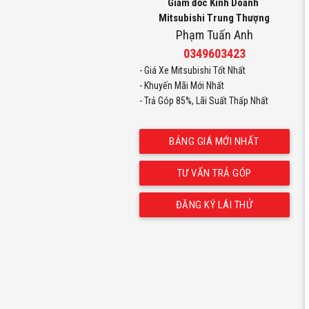
Giám đốc Kinh Doanh
Mitsubishi Trung Thượng
Phạm Tuấn Anh
0349603423
- Giá Xe Mitsubishi Tốt Nhất
XFO
- Khuyến Mãi Mới Nhất
- Trả Góp 85%,
Lãi Suất Thấp Nhất
BẢNG GIÁ MỚI NHẤT
TƯ VẤN TRẢ GÓP
ĐĂNG KÝ LÁI THỬ