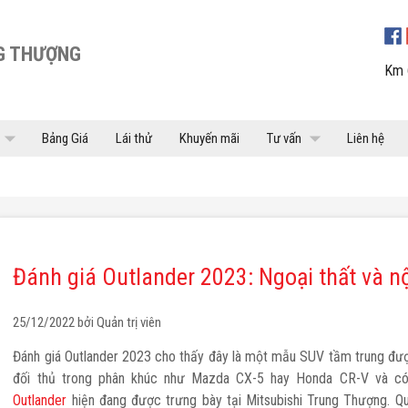
G THƯỢNG
Km 
row_drop_down
arrow_drop_down
Bảng Giá
Lái thử
Khuyến mãi
Tư vấn
Liên hệ
Bảo hiểm
Trả góp
Tin tức
Video
Đánh giá Outlander 2023: Ngoại thất và nộ
25/12/2022 bởi
Quản trị viên
DST
NEW XPANDER
Đánh giá Outlander 2023 cho thấy đây là một mẫu SUV tầm trung đượ
đối thủ trong phân khúc như Mazda CX-5 hay Honda CR-V và có 
Outlander
hiện đang được trưng bày tại Mitsubishi Trung Thượng. Qu