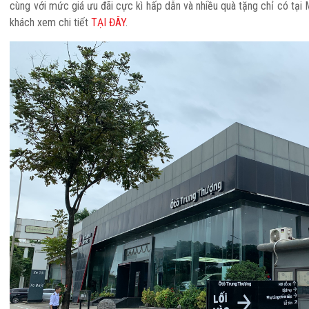
cùng với mức giá ưu đãi cực kì hấp dẫn và nhiều quà tặng chỉ có tại
khách xem chi tiết
TẠI ĐÂY
.