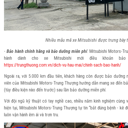
Nhiều mẫu mã xe Mitsubishi được trưng bày 
-
Bảo hành chính hãng và bảo dưỡng miễn phí
: Mitsubishi Motors-T
hành dành cho xe Mitsubishi mới điều khoản bảo 
https://trungthuong.com.vn/dich-vu-hau-mai/chinh-sach-bao-hanh/
Ngoài ra, với 5.000 km đầu tiên, khách hàng còn được bảo dưỡng 
viên của Mitsubishi Motors-Trung Thượng hướng dẫn mang xe đến b
(tùy điều kiện nào đến trước) sau lần bảo dưỡng miễn phí.
Với đội ngũ kỹ thuật có tay nghề cao, nhiều năm kinh nghiệm cùng v
hiện tại, Mitsubishi Motors-Trung Thượng tự tin “bắt đúng bệnh - kê
luôn vận hành êm ái và trơn tru.