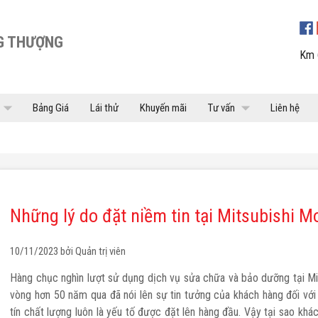
G THƯỢNG
Km 
row_drop_down
arrow_drop_down
Bảng Giá
Lái thử
Khuyến mãi
Tư vấn
Liên hệ
Bảo hiểm
Trả góp
Tin tức
Video
Những lý do đặt niềm tin tại Mitsubishi 
10/11/2023 bởi
Quản trị viên
DST
NEW XPANDER
Hàng chục nghìn lượt sử dụng dịch vụ sửa chữa và bảo dưỡng tại Mi
vòng hơn 50 năm qua đã nói lên sự tin tưởng của khách hàng đối với
tín chất lượng luôn là yếu tố được đặt lên hàng đầu. Vậy tại sao khách