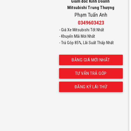
Giám đốc Kinh Doanh
Mitsubishi Trung Thượng
Phạm Tuấn Anh
0349603423
- Giá Xe Mitsubishi Tốt Nhất
XFO
- Khuyến Mãi Mới Nhất
- Trả Góp 85%,
Lãi Suất Thấp Nhất
BẢNG GIÁ MỚI NHẤT
TƯ VẤN TRẢ GÓP
ĐĂNG KÝ LÁI THỬ