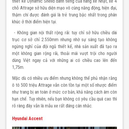
thiết kế Dynamic Sheild danh tiếng của hãng xe Nhật, xe 4
chỗ Attrage sở hữu diện mạo vô cùng năng động, hiện đại,
thậm chí được đánh giá là trẻ trung bậc nhất trong phân
khúc ở thời điểm hiện tại.
- Không gian nội thất rộng rãi: tuy chỉ sở hữu chiều dài
trục cơ sở chỉ 2.550mm nhưng nhờ sự sáng tạo không
ngừng nghỉ của đội ngũ thiết kế, nhà sản xuất đã tạo ra
một không gian rộng rãi, thoải mái vượt trội cho người
dùng Việt ngay cả với những ai có chiều cao lên đến
1,75m.
Mặc dù có nhiều ưu điểm nhưng không thể phủ nhận rằng
ô tô 500 triệu Attrage vẫn còn tồn tại một số nhược điểm
như trang bị an toàn ở mức cơ bản, khả năng cách âm còn
hạn chế. Tuy nhiên, nếu bạn không có yêu cầu quá cao thì
rõ ràng đây vẫn là mẫu xe rất đáng cân nhắc.
Hyundai Accent