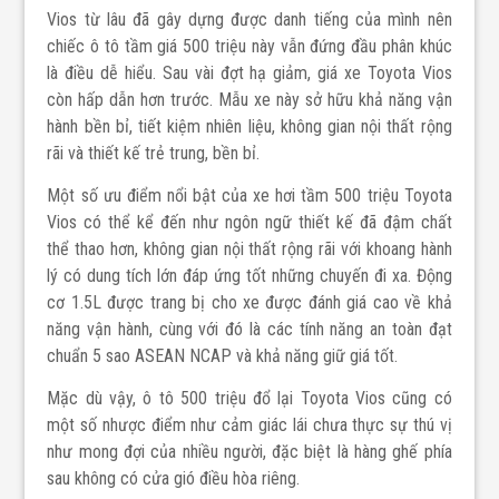
Vios từ lâu đã gây dựng được danh tiếng của mình nên
chiếc ô tô tầm giá 500 triệu này vẫn đứng đầu phân khúc
là điều dễ hiểu. Sau vài đợt hạ giảm, giá xe Toyota Vios
còn hấp dẫn hơn trước. Mẫu xe này sở hữu khả năng vận
hành bền bỉ, tiết kiệm nhiên liệu, không gian nội thất rộng
rãi và thiết kế trẻ trung, bền bỉ.
Một số ưu điểm nổi bật của
xe
hơi tầm 500 triệu
Toyota
Vios có thể kể đến như ngôn ngữ thiết kế đã đậm chất
thể thao hơn, không gian nội thất rộng rãi với khoang hành
lý có dung tích lớn đáp ứng tốt những chuyến đi xa. Động
cơ 1.5L được trang bị cho xe được đánh giá cao về khả
năng vận hành, cùng với đó là các tính năng an toàn đạt
chuẩn 5 sao ASEAN NCAP và khả năng giữ giá tốt.
Mặc dù vậy, ô tô 500 triệu đổ lại Toyota Vios cũng có
một số nhược điểm như cảm giác lái chưa thực sự thú vị
như mong đợi của nhiều người, đặc biệt là hàng ghế phía
sau không có cửa gió điều hòa riêng.