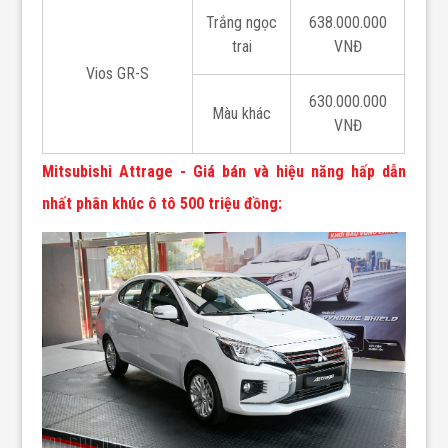
Trắng ngọc
638.000.000
trai
VNĐ
Vios GR-S
630.000.000
Màu khác
VNĐ
Mitsubishi Attrage - Giá bán và hiệu năng hấp dẫn
nhất phân khúc ô tô 500 triệu đồng: